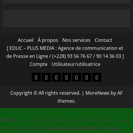
Accueil
À propos
Nos services
Contact
[ EDUC – PLUS MEDIA : Agence de communication et
de Presse en Ligne / (+228) 93 56 76 67 / 90 14 36 03 ]
Compte
Utilisateur/utilisatrice
Accueil
À
Nos
Contact
[
Compte
Utilisateur/utilisa
propos
services
EDUC
Copyright © All rights reserved.
|
MoreNews
by AF
–
themes.
PLUS
MEDIA
Notice
: ob_end_flush(): Failed to send buffer of zlib output
:
compression (0) in
/home/ylhgcaui/public_html/wp-
Agence