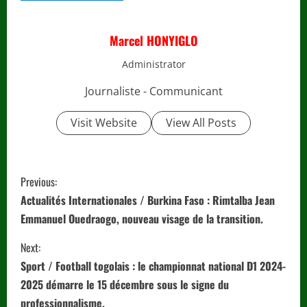
Marcel HONYIGLO
Administrator
Journaliste - Communicant
Visit Website
View All Posts
C
Previous:
o
Actualités Internationales / Burkina Faso : Rimtalba Jean
Emmanuel Ouedraogo, nouveau visage de la transition.
n
Next:
t
Sport / Football togolais : le championnat national D1 2024-
i
2025 démarre le 15 décembre sous le signe du
professionnalisme.