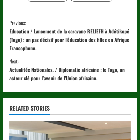
C
Previous:
o
Education / Lancement de la caravane RELIEFH à Adétikopé
(Togo) : un pas décisif pour l’éducation des filles en Afrique
n
Francophone.
t
Next:
i
Actualités Nationales. / Diplomatie africaine : le Togo, un
acteur clé pour l’avenir de l’Union africaine.
n
u
RELATED STORIES
e
R
e