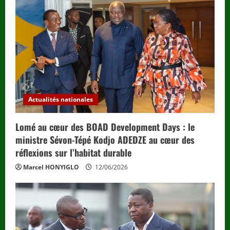
a
d
i
n
g
Actualités nationales
Lomé au cœur des BOAD Development Days : le
ministre Sévon-Tépé Kodjo ADEDZE au cœur des
réflexions sur l’habitat durable
Marcel HONYIGLO
12/06/2026