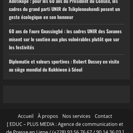
Adétikopé : pour les 60 ans du Président du Conseil, les
cadres du grand parti UNIR de Tsikplonoukondi posent un
geste écologique en son honneur
60 ans de Faure Gnassingbé : les cadres UNIR des Savanes
misent sur le soutien aux plus vulnérables plutôt que sur
les festivités
Diplomatie et valeurs sportives : Robert Dussey en visite
au siège mondial du Kukkiwon à Séoul
Accueil
À propos
Nos services
Contact
[ EDUC – PLUS MEDIA : Agence de communication et
de Presse en Ligne / (+228) 93 56 76 67 / 90 14 36 03 ]