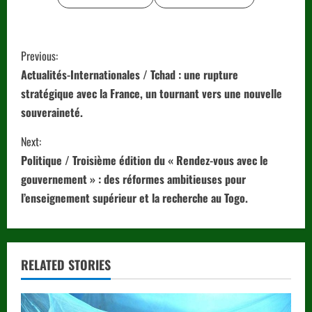
C
Previous:
o
Actualités-Internationales / Tchad : une rupture
stratégique avec la France, un tournant vers une nouvelle
n
souveraineté.
t
Next:
i
Politique / Troisième édition du « Rendez-vous avec le
gouvernement » : des réformes ambitieuses pour
n
l’enseignement supérieur et la recherche au Togo.
u
e
RELATED STORIES
R