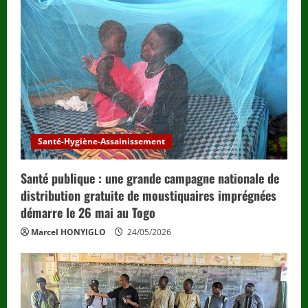
e
a
d
i
n
g
Santé-Hygiène-Assainissement
Santé publique : une grande campagne nationale de
distribution gratuite de moustiquaires imprégnées
démarre le 26 mai au Togo
Marcel HONYIGLO
24/05/2026