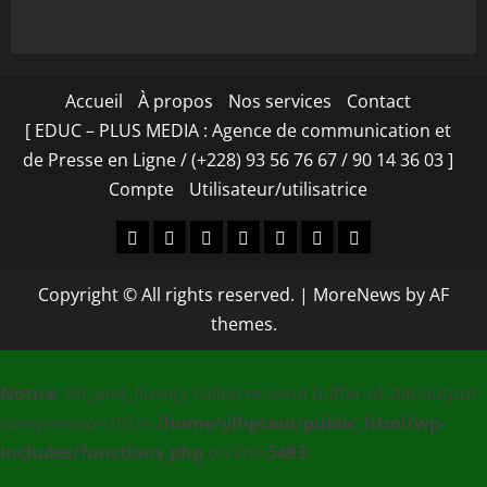
Accueil
À propos
Nos services
Contact
[ EDUC – PLUS MEDIA : Agence de communication et
de Presse en Ligne / (+228) 93 56 76 67 / 90 14 36 03 ]
Compte
Utilisateur/utilisatrice
Accueil
À
Nos
Contact
[
Compte
Utilisateur/utilisa
propos
services
EDUC
Copyright © All rights reserved.
|
MoreNews
by AF
–
themes.
PLUS
MEDIA
Notice
: ob_end_flush(): Failed to send buffer of zlib output
:
compression (0) in
/home/ylhgcaui/public_html/wp-
Agence
includes/functions.php
on line
5493
de