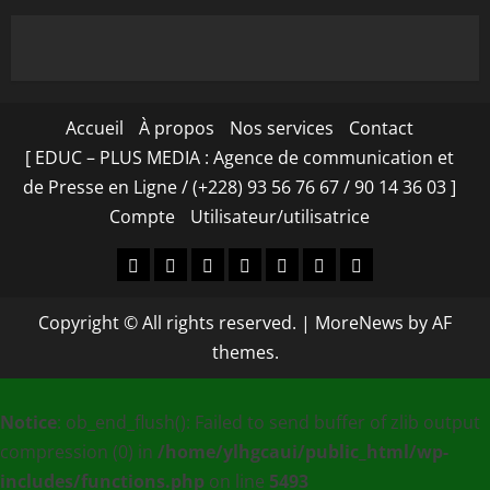
Accueil
À propos
Nos services
Contact
[ EDUC – PLUS MEDIA : Agence de communication et
de Presse en Ligne / (+228) 93 56 76 67 / 90 14 36 03 ]
Compte
Utilisateur/utilisatrice
Accueil
À
Nos
Contact
[
Compte
Utilisateur/utilisa
propos
services
EDUC
Copyright © All rights reserved.
|
MoreNews
by AF
–
themes.
PLUS
MEDIA
Notice
: ob_end_flush(): Failed to send buffer of zlib output
:
compression (0) in
/home/ylhgcaui/public_html/wp-
Agence
includes/functions.php
on line
5493
de