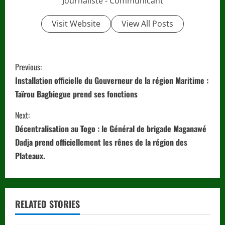
Journaliste - Communicant
Visit Website
View All Posts
C
Previous:
o
Installation officielle du Gouverneur de la région Maritime :
Taïrou Bagbiegue prend ses fonctions
n
Next:
t
Décentralisation au Togo : le Général de brigade Maganawé
i
Dadja prend officiellement les rênes de la région des
Plateaux.
n
u
RELATED STORIES
e