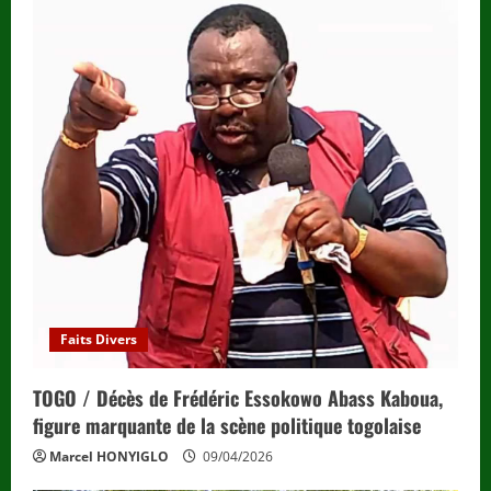
R
e
a
d
i
n
g
Faits Divers
TOGO / Décès de Frédéric Essokowo Abass Kaboua,
figure marquante de la scène politique togolaise
Marcel HONYIGLO
09/04/2026