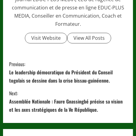
communication et de presse en ligne EDUC-PLUS
MEDIA, Conseiller en Communication, Coach et
Formateur.
Visit Website
View All Posts
C
Previous:
o
Le leadership démocratique du Président du Conseil
togolais se dessine dans la crise bissau-guinéenne.
n
Next:
t
Assemblée Nationale : Faure Gnassingbé précise sa vision
i
et les axes stratégiques de la Ve République.
n