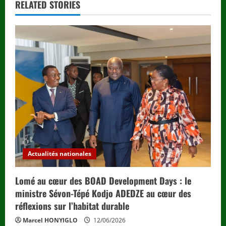
u
RELATED STORIES
e
R
e
a
d
i
n
Actualités nationales
g
Lomé au cœur des BOAD Development Days : le
ministre Sévon-Tépé Kodjo ADEDZE au cœur des
réflexions sur l’habitat durable
Marcel HONYIGLO
12/06/2026