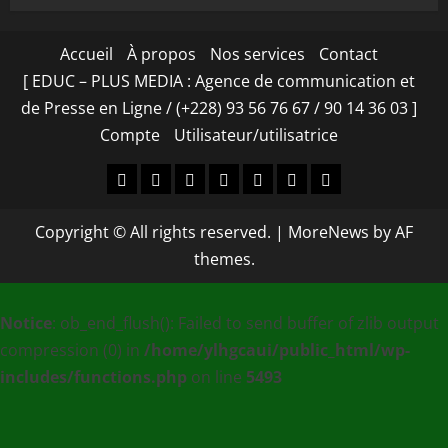
Accueil
À propos
Nos services
Contact
[ EDUC – PLUS MEDIA : Agence de communication et
de Presse en Ligne / (+228) 93 56 76 67 / 90 14 36 03 ]
Compte
Utilisateur/utilisatrice
Accueil
À
Nos
Contact
[
Compte
Utilisateur/utilisa
propos
services
EDUC
Copyright © All rights reserved.
|
MoreNews
by AF
–
themes.
PLUS
MEDIA
Notice
: ob_end_flush(): Failed to send buffer of zlib output
:
compression (0) in
/home/ylhgcaui/public_html/wp-
Agence
includes/functions.php
on line
5493
de
communication
et