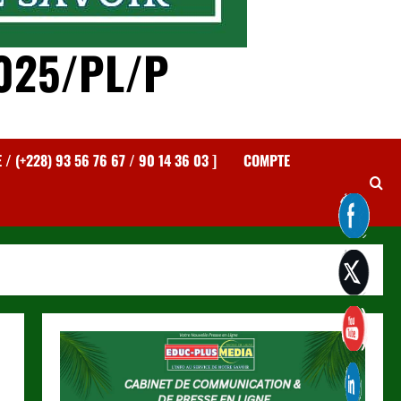
025/PL/P
 (+228) 93 56 76 67 / 90 14 36 03 ]
COMPTE