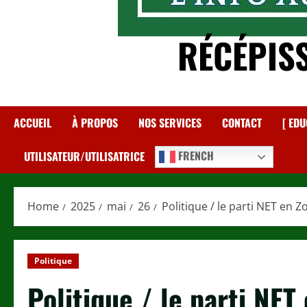
RÉCÉPIS
ACCUEIL
À PROPOS
NOS SERVICES
CONTACT
[ EDU
FRENCH
UTILISATEUR/UTILISATRICE
Home
2025
mai
26
Politique / le parti NET en 
Politique
Politique / le parti NET