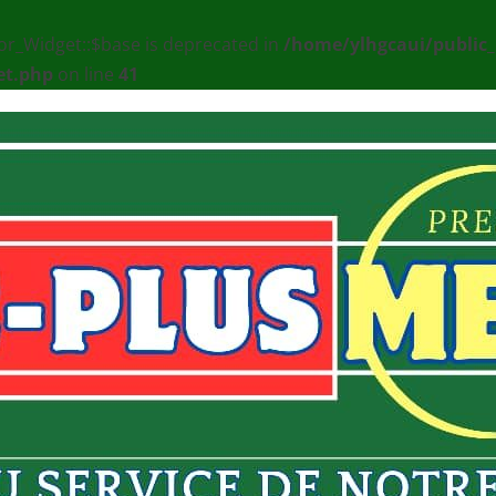
or_Widget::$base is deprecated in
/home/ylhgcaui/public
et.php
on line
41