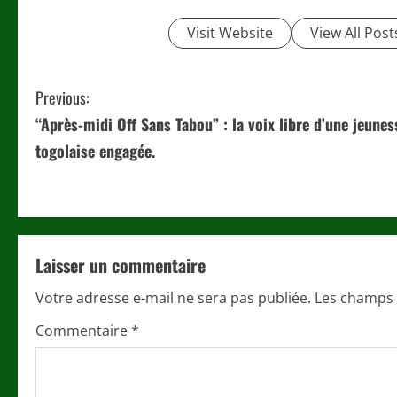
Visit Website
View All Post
C
Previous:
“Après-midi Off Sans Tabou” : la voix libre d’une jeunes
o
togolaise engagée.
n
t
i
Laisser un commentaire
n
Votre adresse e-mail ne sera pas publiée.
Les champs 
u
Commentaire
*
e