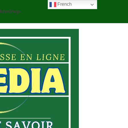
French
_html/wp-