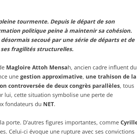
pleine tourmente. Depuis le départ de son
mation politique peine à maintenir sa cohésion.
t désormais secoué par une série de départs et de
es fragilités structurelles.
 de
Magloire Attoh Mensa
h, ancien cadre influent du
once une
gestion approximative
,
une trahison de la
ation controversée de deux congrès parallèles
, tous
r lui, cette situation symbolise une perte de
aux fondateurs du
NET
.
r la porte. D’autres figures importantes, comme
Cyrill
ces. Celui-ci évoque une rupture avec ses convictions