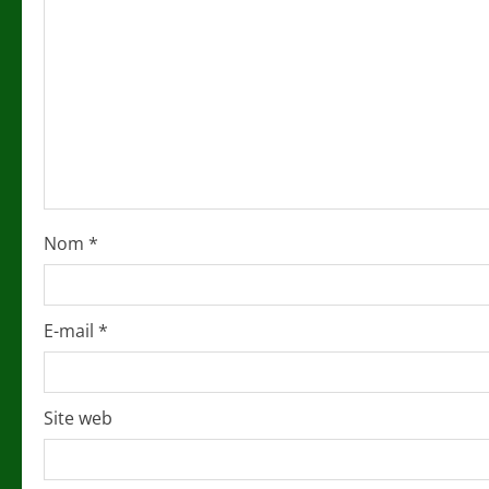
R
e
a
d
i
n
Nom
*
g
E-mail
*
Site web