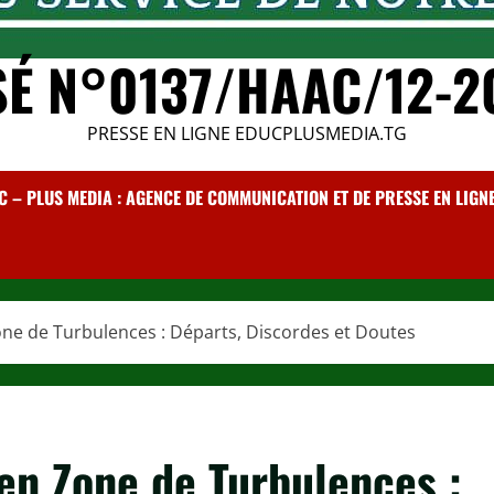
SÉ N°0137/HAAC/12-2
PRESSE EN LIGNE EDUCPLUSMEDIA.TG
C – PLUS MEDIA : AGENCE DE COMMUNICATION ET DE PRESSE EN LIGNE /
Zone de Turbulences : Départs, Discordes et Doutes
 en Zone de Turbulences :