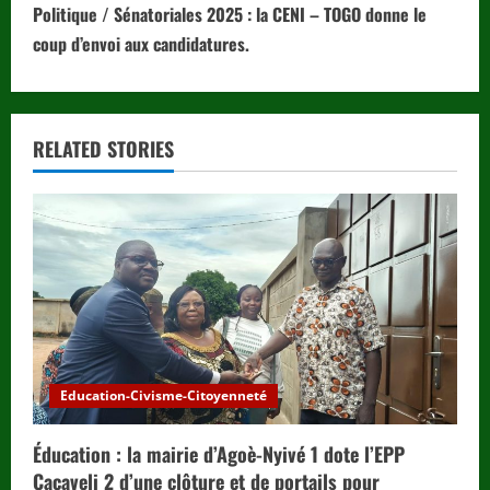
t
Politique / Sénatoriales 2025 : la CENI – TOGO donne le
i
coup d’envoi aux candidatures.
n
u
RELATED STORIES
e
R
e
a
d
Education-Civisme-Citoyenneté
i
Éducation : la mairie d’Agoè-Nyivé 1 dote l’EPP
n
Cacaveli 2 d’une clôture et de portails pour