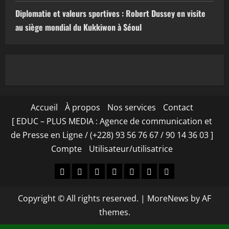
Diplomatie et valeurs sportives : Robert Dussey en visite
au siège mondial du Kukkiwon à Séoul
Accueil
À propos
Nos services
Contact
[ EDUC – PLUS MEDIA : Agence de communication et
de Presse en Ligne / (+228) 93 56 76 67 / 90 14 36 03 ]
Compte
Utilisateur/utilisatrice
Accueil
À
Nos
Contact
[
Compte
Utilisateur/utilisa
propos
services
EDUC
Copyright © All rights reserved.
|
MoreNews
by AF
–
themes.
PLUS