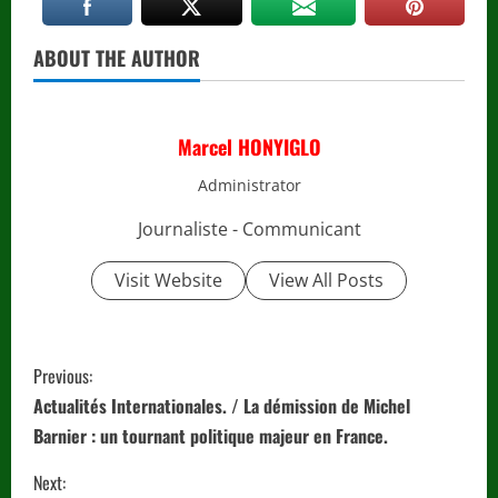
ABOUT THE AUTHOR
Marcel HONYIGLO
Administrator
Journaliste - Communicant
Visit Website
View All Posts
C
Previous:
o
Actualités Internationales. / La démission de Michel
Barnier : un tournant politique majeur en France.
n
Next: