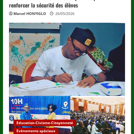
g
renforcer la sécurité des élèves
Marcel HONYIGLO
26/05/2026
Education-Civisme-Citoyenneté
Evènements spéciaux