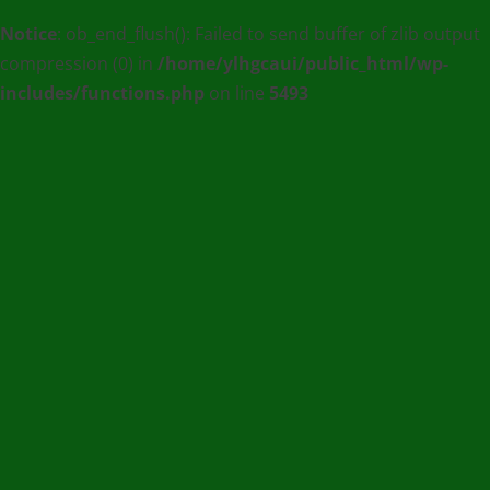
MEDIA
Notice
: ob_end_flush(): Failed to send buffer of zlib output
:
compression (0) in
/home/ylhgcaui/public_html/wp-
Agence
includes/functions.php
on line
5493
de
communication
et
de
Presse
en
Ligne
/
(+228)
93
56
76
67