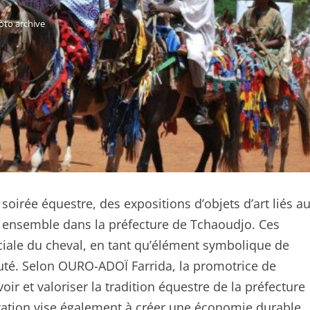
oto archive
oirée équestre, des expositions d’objets d’art liés a
vre ensemble dans la préfecture de Tchaoudjo. Ces
sociale du cheval, en tant qu’élément symbolique de
uté. Selon OURO-ADOÏ Farrida, la promotrice de
oir et valoriser la tradition équestre de la préfecture
station vise également à créer une économie durable