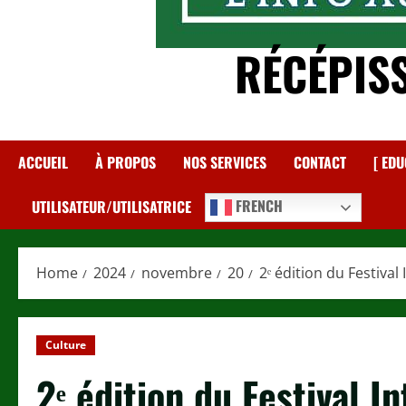
RÉCÉPIS
ACCUEIL
À PROPOS
NOS SERVICES
CONTACT
[ EDU
FRENCH
UTILISATEUR/UTILISATRICE
Home
2024
novembre
20
2ᵉ édition du Festiva
Culture
2ᵉ édition du Festival I