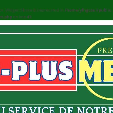
or_Widget::$base is deprecated in
/home/ylhgcaui/public
et.php
on line
41