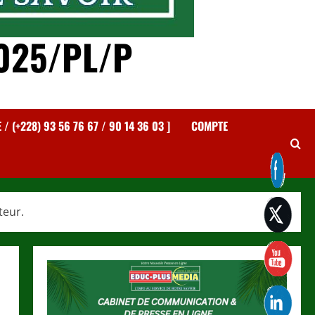
025/PL/P
 (+228) 93 56 76 67 / 90 14 36 03 ]
COMPTE
teur.