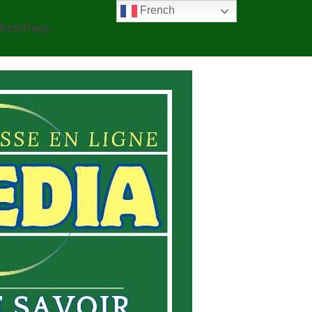
French
_html/wp-