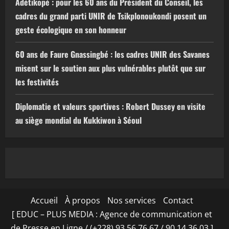
Adétikopé : pour les 60 ans du Président du Conseil, les
cadres du grand parti UNIR de Tsikplonoukondi posent un
geste écologique en son honneur
60 ans de Faure Gnassingbé : les cadres UNIR des Savanes
misent sur le soutien aux plus vulnérables plutôt que sur
les festivités
Diplomatie et valeurs sportives : Robert Dussey en visite
au siège mondial du Kukkiwon à Séoul
Accueil
À propos
Nos services
Contact
[ EDUC – PLUS MEDIA : Agence de communication et
de Presse en Ligne / (+228) 93 56 76 67 / 90 14 36 03 ]