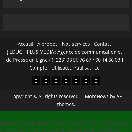
Accueil
À propos
Nos services
Contact
[ EDUC – PLUS MEDIA : Agence de communication et
de Presse en Ligne / (+228) 93 56 76 67 / 90 14 36 03 ]
Compte
Utilisateur/utilisatrice
Accueil
À
Nos
Contact
[
Compte
Utilisateur/utilisa
propos
services
EDUC
Copyright © All rights reserved.
|
MoreNews
by AF
–
themes.
PLUS
MEDIA
Notice
: ob_end_flush(): Failed to send buffer of zlib output
:
compression (0) in
/home/ylhgcaui/public_html/wp-
Agence